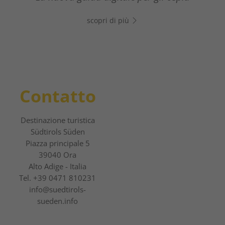
inizia subito a chattare!
all'adrenalinica esperienza sulle piste
scopri di più
scopri di più
scopri di più
Contatto
Destinazione turistica
Südtirols Süden
Piazza principale 5
39040 Ora
Alto Adige - Italia
Tel.
+39 0471 810231
info@suedtirols-
sueden.info