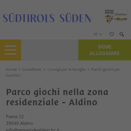
IT
DOVE
ALLOGGIARE
Home
>
Castelfeder
>
Consigli per le famiglie
>
Parchi giochi per
bambini
Parco giochi nella zona
residenziale - Aldino
Paese 22
39040
Aldino
info@gemeindealdein.bz.it