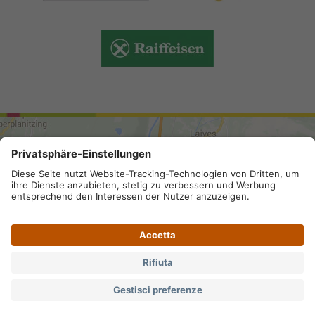
ARRIVO
Mappa del sito
.
Credits
.
Privacy
.
Impostazioni privacy
.
Partita IVA IT 02296130210; SDI-Kodex: A4RZ960