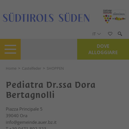
IT
DOVE
ALLOGGIARE
Home
>
Castelfeder
>
SHOPPEN
Pediatra Dr.ssa Dora
Bertagnolli
Piazza Principale 5
39040
Ora
info@gemeinde.auer.bz.it
T
+39 0471 802 323