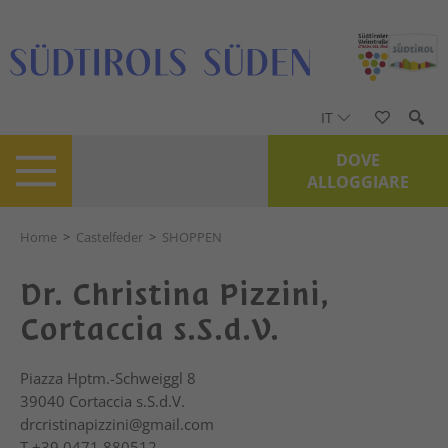
IT
DOVE
ALLOGGIARE
Home
>
Castelfeder
>
SHOPPEN
Dr. Christina Pizzini,
Cortaccia s.S.d.V.
Piazza Hptm.-Schweiggl 8
39040
Cortaccia s.S.d.V.
drcristinapizzini@gmail.com
T
+39 0471 880512