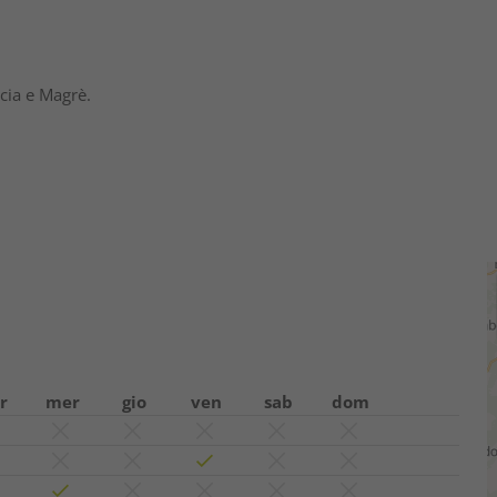
cia e Magrè.
r
mer
gio
ven
sab
dom