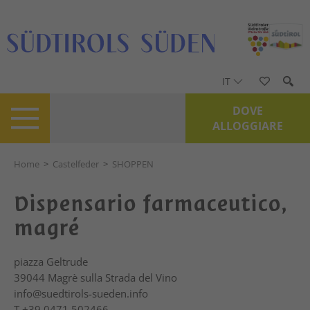
IT
DOVE
ALLOGGIARE
Home
>
Castelfeder
>
SHOPPEN
Dispensario farmaceutico,
magré
piazza Geltrude
39044
Magrè sulla Strada del Vino
info@suedtirols-sueden.info
T
+39 0471 502466