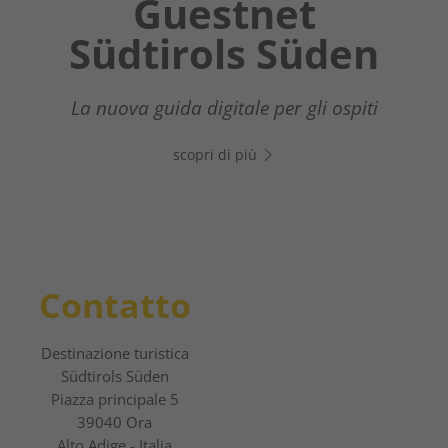
Chatbot OTTO
Guestnet
Winter
Südtirols Süden
Wonderland
Il tuo assistente digitale nel Sud dell’Alto
Adige - Clicca sul link, apri WhatsApp e
Dal rilassante escursionismo invernale
La nuova guida digitale per gli ospiti
inizia subito a chattare!
all'adrenalinica esperienza sulle piste
scopri di più
scopri di più
scopri di più
Contatto
Destinazione turistica
Südtirols Süden
Piazza principale 5
39040 Ora
Alto Adige - Italia