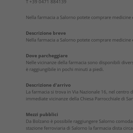
T
+39 0471 884139
Nella farmacia a Salorno potete comprare medicine e
Descrizione breve
Nella farmacia a Salorno potete comprare medicine e
Dove parcheggiare
Nelle vicinanze della farmacia sono disponibili divers
è raggiungibile in pochi minuti a piedi.
Descrizione d'arrivo
La farmacia si trova in Via Nazionale 16, nel centro di
immediate vicinanze della Chiesa Parrocchiale di Sant
Mezzi pubblici
Da Bolzano è possibile raggiungere Salorno comodame
stazione ferroviaria di Salorno la farmacia dista circa