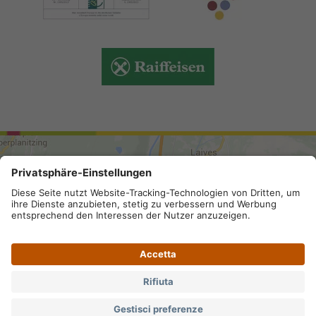
ARRIVO
Mappa del sito
.
Credits
.
Privacy
.
Impostazioni privacy
.
Partita IVA IT 02296130210; SDI-Kodex: A4RZ960