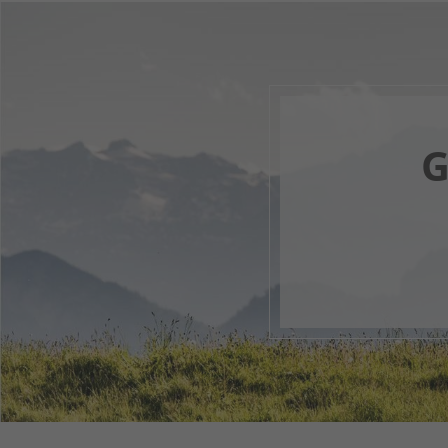
G
Il tuo 
1
2