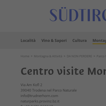
Località
Vino & Sapori
Cultura
Montag
Home
>
Montagna & Attività
>
DA NON PERDERE
>
Parco 
Centro visite Mo
Via Am Kofl 2
39040
Trodena nel Parco Naturale
info@trudnerhorn.com
naturparks.provinz.bz.it