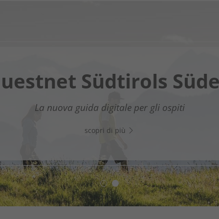
Chatbot OTTO
uestnet Südtirols Süd
assistente digitale nel Sud dell’Alto Adige - Clicca sul li
La nuova guida digitale per gli ospiti
WhatsApp e inizia subito a chattare!
scopri di più
scopri di più