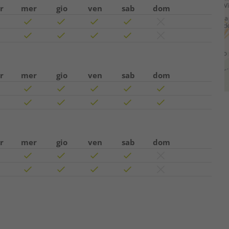
r
mer
gio
ven
sab
dom
r
mer
gio
ven
sab
dom
r
mer
gio
ven
sab
dom