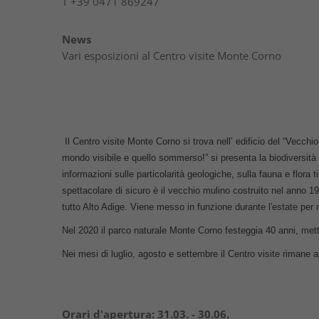
T
+39 0471 869247
News
Vari esposizioni al Centro visite Monte Corno
Il Centro visite Monte Corno si trova nell’ edificio del “Vecchi
mondo visibile e quello sommerso!” si presenta la biodiversità d
informazioni sulle particolarità geologiche, sulla fauna e flora ti
spettacolare di sicuro è il vecchio mulino costruito nel anno 19
tutto Alto Adige. Viene messo in funzione durante l'estate per m
Nel 2020 il parco naturale Monte Corno festeggia 40 anni, mette
Nei mesi di luglio, agosto e settembre il Centro visite rimane
Orari d'apertura:
31.03. - 30.06.