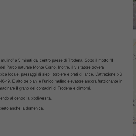
o mulino” a 5 minuti dal centro paese di Trodena. Sotto il motto “Il
el Parco naturale Monte Corno. Inoltre, il visitatore troverá
pica locale, paesaggi di siepi, torbiere e prati di larice. L’attrazione più
48-49. È alto tre piani e l’unico mulino elevatore ancora funzionante in
acinare il grano dei contadini di Trodena e d'intorni.
ndo al centro la biodiversitá.
 aperto anche la domenica.