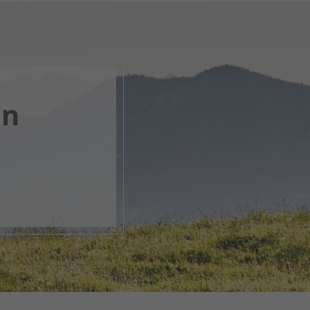
en
nk, apri