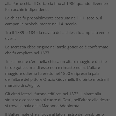
alla Parrocchia di Cortaccia fino al 1986 quando divennero
Parrocchie indipendenti.
La chiesa fu probabilmente costruita nell` 11. secolo, il
campanile probabilmente nel 14. secolo.
Tra il 1839 e 1845 la navata della chiesa fu ampliata verso
ovest.
La sacrestia ebbe origine nel tardo gotico ed è confermato
che fu ampliata nel 1677.
Inizialmente c`era nella chiesa un altare maggiore di stile
tardo gotico, ma di esso non è rimasto nulla. L`altare
maggiore odierno fu eretto nel 1850 e ripresa la pala
dell`altare del pittore Orazio Giovanelli. Il dipinto mostra il
martirio di s.Vigilio.
Gli altari laterali furono edificati nel 1873. L`altare alla
sinistra è consacrato al cuore di Gesù, nell`altare alla destra
si trova la pala della Madonna Addolorata.
Il Battesimale che si trova al lato sinistro del presbiterio