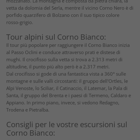
mozzafiato. La montagna è composta da pietra chiara, la
vetta da dolomia del Serla, mentre il vicino Corno Nero è di
porfido quarzifero di Bolzano con il suo tipico colore
rosso-grigio.
Tour alpini sul Corno Bianco:
Il tour più popolare per raggiungere il Corno Bianco inizia
al Passo Oclini e conduce attraverso prati e distese di
mughi. Il crocifisso sulla vetta si trova a 2.313 metri di
altitudine, il punto più alto però è a 2.317 metri.
Dal crocifisso si gode di una fantastica vista a 360° sulle
montagne e sulle valli circostanti: il gruppo dell'Ortles, le
Alpi Venoste, lo Sciliar, il Catinaccio, il Latemar, la Pala di
Santa, il gruppo del Brenta e i paesi di Termeno, Caldaro e
Appiano. In primo piano, invece, si vedono Redagno,
Trodena e Pietralba.
Consigli per le vostre escursioni sul
Corno Bianco: