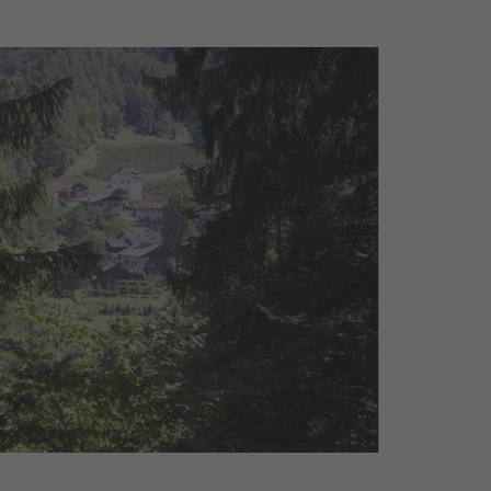
azione di Aldino, situata a sud
ncipale a un'altitudine di 660-760
ero delimita il Monte Regolo. Olmi
ù