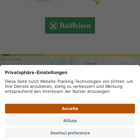
ARRIVO
Mappa del sito
.
Credits
.
Privacy
.
Impostazioni privacy
.
Partita IVA IT 02296130210; SDI-Kodex: A4RZ960