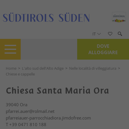
IT
DOVE
ALLOGGIARE
Home
>
L'alto sud dell'Alto Adige
>
Nelle località di villeggiatura
>
Chiese e cappelle
Chiesa Santa Maria Ora
39040
Ora
pfarrei.auer@rolmail.net
pfarreiauer-parrocchiadiora.jimdofree.com
T
+39 0471 810 188