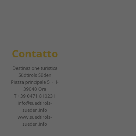
Contatto
Destinazione turistica
Südtirols Süden
Piazza principale 5 · I-
39040 Ora
T +39 0471 810231
info@
suedtirols-
sueden.info
www.suedtirols-
sueden.info