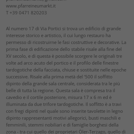
www.pfarreineumarkt.it
T
+39 0471 820203
Al numero 17 di Via Portici si trova un edificio di grande
interesse storico e artistico, il cui lungo restauro ha
permesso di ricostruirne le fasi costruttive e decorative. La
prima fase di edificazione dello stabile risale alla fine del
XV secolo, e di questa è possibile scorgere le originali tre
volte ad arco acuto del portico e il profilo delle finestre
tardogotiche della facciata, chiuse e sostituite nelle epoche
successive. Risale alla prima metà del ‘500 il soffitto
dipinto della grande sala centrale, considerata tra le più
belle di tutta la regione. Questa sala è compresa tra il
cavedio e il cortile posteriore, misura 17 x 6 m ed è
illuminata da due trifore tardogotiche. Il soffitto è a travi
con fregi dipinti nel quale sono inserite tavolette in legno
dipinto rappresentanti motivi allegorici, busti maschili e
femminili, stemmi nobiliari e di famiglie borghesi della
zona - tra cui quello dei proprietari Öler-Terzago, quello di