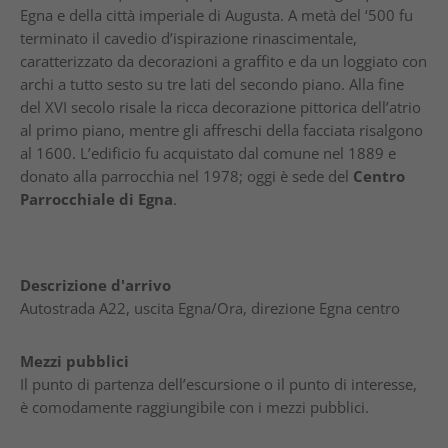
Egna e della città imperiale di Augusta. A metà del ‘500 fu
terminato il cavedio d’ispirazione rinascimentale,
caratterizzato da decorazioni a graffito e da un loggiato con
archi a tutto sesto su tre lati del secondo piano. Alla fine
del XVI secolo risale la ricca decorazione pittorica dell’atrio
al primo piano, mentre gli affreschi della facciata risalgono
al 1600. L’edificio fu acquistato dal comune nel 1889 e
donato alla parrocchia nel 1978; oggi è sede del
Centro
Parrocchiale di Egna
.
Descrizione d'arrivo
Autostrada A22, uscita Egna/Ora, direzione Egna centro
Mezzi pubblici
Il punto di partenza dell’escursione o il punto di interesse,
è comodamente raggiungibile con i mezzi pubblici.