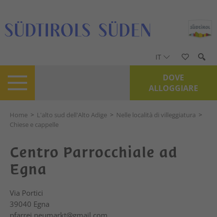
IT
DOVE
ALLOGGIARE
Home
>
L'alto sud dell'Alto Adige
>
Nelle località di villeggiatura
>
Chiese e cappelle
Centro Parrocchiale ad
Egna
Via Portici
39040
Egna
pfarrei.neumarkt@gmail.com