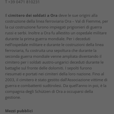
T
+39 0471 810231
Il
cimitero dei soldati a Ora
deve le sue origini alla
costruzione della linea ferroviaria Ora – Val di Fiemme, per
la cui costruzione furono impiegati prigionieri di guerra
russi e serbi. Inoltre a Ora fu allestito un ospedale militare
durante la prima guerra mondiale. Per i deceduti
nell’ospedale militare e durante le costruzioni della linea
ferroviaria, fu costruita una sepoltura che durante la
seconda guerra mondiale venne ampliata diventando il
cimitero per i soldati austro-ungarici deceduti durante le
battaglie sul fronte delle dolomiti. I sepolti furono
riesumati e portati nei cimiteri della loro nazione. Fino al
2003, il cimitero è stato gestito dall’Associazione vittime di
guerra e combattenti sudtirolesi. Da quell’anno in poi, è la
compagnia degli Schützen di Ora a occuparsi della
gestione.
Mezzi pubblici