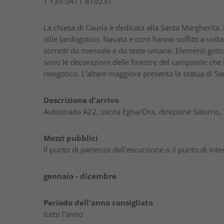
T
+39 0471 810231
La chiesa di Cauria è dedicata alla Santa Margherita. F
stile tardogotico. Navata e coro hanno soffitti a volta
sorretti da mensole e da teste umane. Elementi gotici
sono le decorazioni delle finestre del campanile che 
neogotico. L’altare maggiore presenta la statua di Sa
Descrizione d'arrivo
Autostrada A22, uscita Egna/Ora, direzione Salorno, 
Mezzi pubblici
Il punto di partenza dell’escursione o il punto di in
gennaio - dicembre
Periodo dell'anno consigliato
tutto l'anno