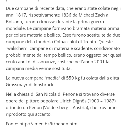
Due campane di recente data, che erano state colate negli
anni 1817, rispettivamente 1836 da Michael Zach a
Bolzano, furono rimosse durante la prima guerra
mondiale. Le campane fornivano bramata materia prima
per colare materiale bellico. Esse furono sostituite da due
campane della fonderia Colbacchini di Trento. Queste
“walschen“ campane di materiale scadente, condizionato
probabilmente dal tempo bellico, erano oggetto per quasi
cento anni di dissonanze, così che nell`anno 2001 la
campana media venne sostituita.
La nuova campana “media” di 550 kg fu colata dalla ditta
Grassmayr di Innsbruck.
Nella chiesa di San Nicola di Penone si trovano diverse
opere del pittore popolare Ulrich Dignös (1900 – 1987),
oriundo da Penon (Voldersberg – Austria), che troviamo
riprodotto qui accanto.
Fonte: http://amen.bz/it/penon.htm