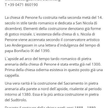
T
+39 0471 860190
La chiesa di Penone fu costruita nella seconda metà del 14.
secolo in stile tardo romanico e dedicata a San Nicola (6
dicembre). Elementi della costruzione denotano già forme
di gotico iniziale. L`esistenza della chiesa di s. Nicola di
Penone viene accennata secondo il conservatore artistico
Leo Andergassen in una lettera d`indulgenza del tempo di
papa Bonifacio IX del 1390.
L`apside ad arco del tempo tardo romanico di pietra
arenaria della chiesa di Penone è stata eretta già nel 1300.
Prima della chiesa odierna esisteva in questo posto già una
cappella.
Una vera rarità è la costruzione del Sacramento in pietra
arenaria alla parete a nord dell`apside, risalente al periodo
intorno al 1380. Essa è la più antica costruzione in pietra
del Sudtirolo.
Durante il restauro della chiesa negli anni 1888 – 1889