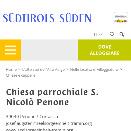
IT
DOVE
ALLOGGIARE
Home
>
L'alto sud dell'Alto Adige
>
Nelle località di villeggiatura
>
Chiese e cappelle
Chiesa parrochiale S.
Nicolò Penone
39040
Penone / Cortaccia
josef.augsten@seelsorgeeinheit-tramin.org
www.seelsorgeeinheit-tramin.org