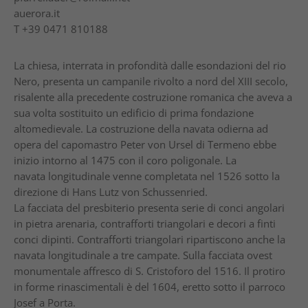
auerora.it
T
+39 0471 810188
La chiesa, interrata in profondità dalle esondazioni del rio
Nero, presenta un campanile rivolto a nord del XIII secolo,
risalente alla precedente costruzione romanica che aveva a
sua volta sostituito un edificio di prima fondazione
altomedievale. La costruzione della navata odierna ad
opera del capomastro Peter von Ursel di Termeno ebbe
inizio intorno al 1475 con il coro poligonale. La
navata longitudinale venne completata nel 1526 sotto la
direzione di Hans Lutz von Schussenried.
La facciata del presbiterio presenta serie di conci angolari
in pietra arenaria, contrafforti triangolari e decori a finti
conci dipinti. Contrafforti triangolari ripartiscono anche la
navata longitudinale a tre campate. Sulla facciata ovest
monumentale affresco di S. Cristoforo del 1516. Il protiro
in forme rinascimentali è del 1604, eretto sotto il parroco
Josef a Porta.