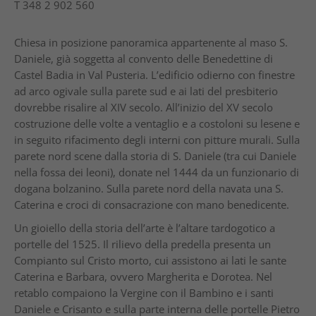
T
348 2 902 560
Chiesa in posizione panoramica appartenente al maso S.
Daniele, già soggetta al convento delle Benedettine di
Castel Badia in Val Pusteria. L’edificio odierno con finestre
ad arco ogivale sulla parete sud e ai lati del presbiterio
dovrebbe risalire al XIV secolo. All’inizio del XV secolo
costruzione delle volte a ventaglio e a costoloni su lesene e
in seguito rifacimento degli interni con pitture murali. Sulla
parete nord scene dalla storia di S. Daniele (tra cui Daniele
nella fossa dei leoni), donate nel 1444 da un funzionario di
dogana bolzanino. Sulla parete nord della navata una S.
Caterina e croci di consacrazione con mano benedicente.
Un gioiello della storia dell’arte è l’altare tardogotico a
portelle del 1525. Il rilievo della predella presenta un
Compianto sul Cristo morto, cui assistono ai lati le sante
Caterina e Barbara, ovvero Margherita e Dorotea. Nel
retablo compaiono la Vergine con il Bambino e i santi
Daniele e Crisanto e sulla parte interna delle portelle Pietro