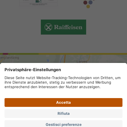
ARRIVO
Mappa del sito
.
Credits
.
Privacy
.
Impostazioni privacy
.
Partita IVA IT 02296130210; SDI-Kodex: A4RZ960