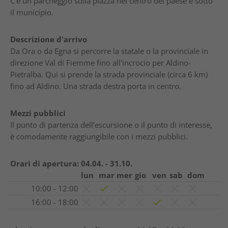
C'é un parcheggio sulla piazza nel centro del paese e sotto
il municipio.
Descrizione d'arrivo
Da Ora o da Egna si percorre la statale o la provinciale in
direzione Val di Fiemme fino all'incrocio per Aldino-
Pietralba. Qui si prende la strada provinciale (circa 6 km)
fino ad Aldino. Una strada destra porta in centro.
Mezzi pubblici
Il punto di partenza dell’escursione o il punto di interesse,
è comodamente raggiungibile con i mezzi pubblici.
Orari di apertura:
04.04. - 31.10.
lun
mar
mer
gio
ven
sab
dom
10:00 - 12:00
16:00 - 18:00