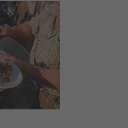
e nel 2026,
iacevoli
lità nel