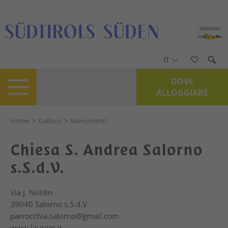
IT
DOVE
ALLOGGIARE
Home
>
Cultura
>
Monumenti
Chiesa S. Andrea Salorno
s.S.d.V.
Via J. Noldin
39040
Salorno s.S.d.V.
parrocchia.salorno@gmail.com
www.lauram.it