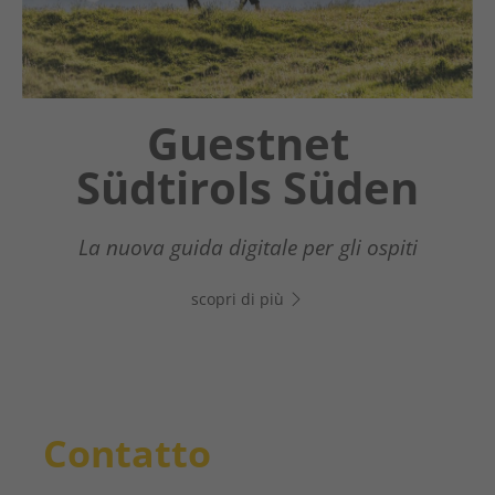
Chatbot OTTO
Guestnet
Südtirols Süden
Il tuo assistente digitale nel Sud dell’Alto
Adige - Clicca sul link, apri WhatsApp e
La nuova guida digitale per gli ospiti
inizia subito a chattare!
scopri di più
scopri di più
Contatto