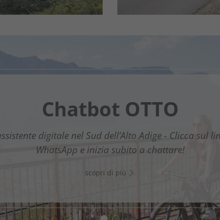
Chatbot OTTO
uestnet Südtirols Süd
assistente digitale nel Sud dell’Alto Adige - Clicca sul li
La nuova guida digitale per gli ospiti
WhatsApp e inizia subito a chattare!
scopri di più
scopri di più