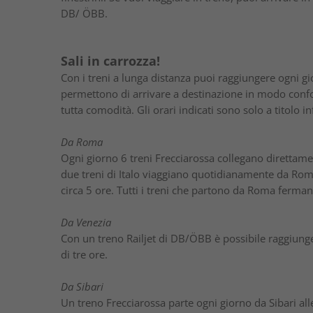
DB/ ÖBB.
Sali in carrozza!
Con i treni a lunga distanza puoi raggiungere ogni gior
permettono di arrivare a destinazione in modo confor
tutta comodità. Gli orari indicati sono solo a titolo 
Da Roma
Ogni giorno 6 treni Frecciarossa collegano direttame
due treni di Italo viaggiano quotidianamente da Roma
circa 5 ore. Tutti i treni che partono da Roma ferma
Da Venezia
Con un treno Railjet di DB/ÖBB è possibile raggiung
di tre ore.
Da Sibari
Un treno Frecciarossa parte ogni giorno da Sibari al