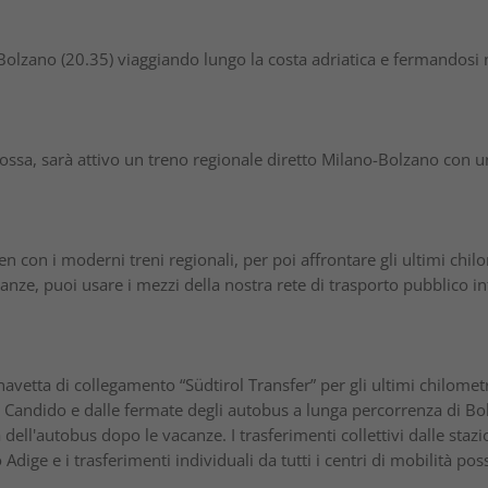
Bolzano (20.35) viaggiando lungo la costa adriatica e fermandosi ne
ossa, sarà attivo un treno regionale diretto Milano-Bolzano con un
n con i moderni treni regionali, per poi affrontare gli ultimi chilo
canze, puoi usare i mezzi della nostra rete di trasporto pubblico int
navetta di collegamento “Südtirol Transfer” per gli ultimi chilometri
Candido e dalle fermate degli autobus a lunga percorrenza di Bo
 dell'autobus dopo le vacanze. I trasferimenti collettivi dalle staz
to Adige e i trasferimenti individuali da tutti i centri di mobilità p