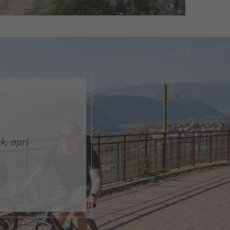
en
nk, apri