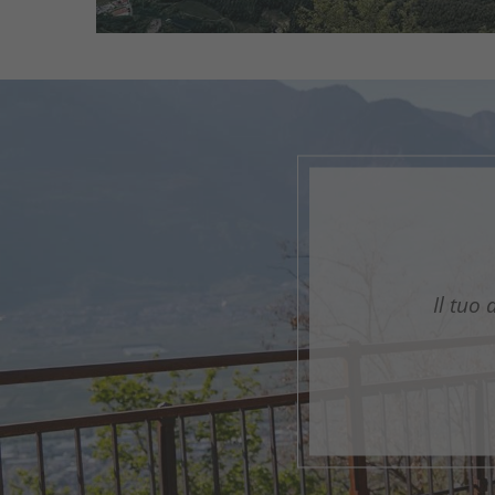
G
Il tuo 
1
2