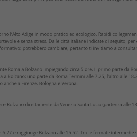
no l’Alto Adige in modo pratico ed ecologico. Rapidi collegamenti di
tevole e senza stress. Dalle città italiane indicate di seguito, p
informativo: potrebbero cambiare, pertanto ti invitiamo a consultar
nte Roma a Bolzano impiegando circa 5 ore. Il primo parte da Rom
 a Bolzano: uno parte da Roma Termini alle 7.25, l’altro alle 18.2
no anche a Firenze, Bologna e Verona.
ere Bolzano direttamente da Venezia Santa Lucia (partenza alle 13
le 6.27 e raggiunge Bolzano alle 15.52. Tra le fermate intermedie 