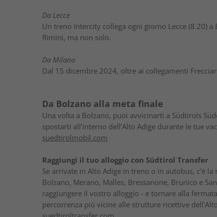
Da Lecce
Un treno Intercity collega ogni giorno Lecce (8.20) a 
Rimini, ma non solo.
Da Milano
Dal 15 dicembre 2024, oltre ai collegamenti Frecciar
Da Bolzano alla meta finale
Una volta a Bolzano, puoi avvicinarti a Südtirols Süde
spostarti all’interno dell’Alto Adige durante le tue va
suedtirolmobil.com
Raggiungi il tuo alloggio con Südtirol Transfer
Se arrivate in Alto Adige in treno o in autobus, c'è la 
Bolzano, Merano, Malles, Bressanone, Brunico e San 
raggiungere il vostro alloggio - e tornare alla fermata
percorrenza più vicine alle strutture ricettive dell'Al
suedtiroltransfer.com