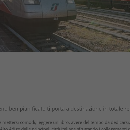
eno ben pianificato ti porta a destinazione in totale re
o e mettersi comodi, leggere un libro, avere del tempo da dedicars
 Alto Adige dalle principali città italiane sfruttando i collegamenti d