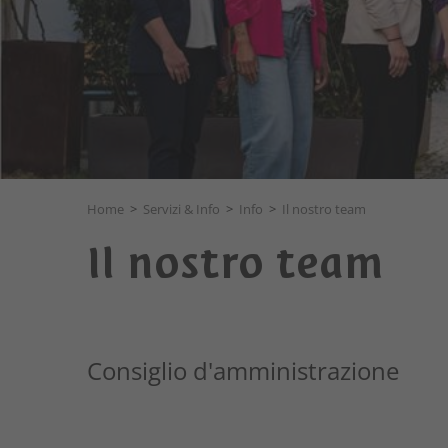
Home
>
Servizi & Info
>
Info
>
Il nostro team
Il nostro team
Consiglio d'amministrazione