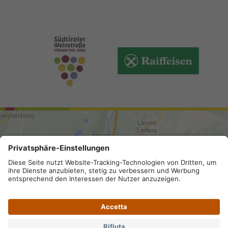
ARRIVO
Mappa del sito
.
Credits
.
Privacy
.
Accessibilità
.
Impostazioni privacy
.
Partita IVA IT 02296130210; SDI-Kodex: