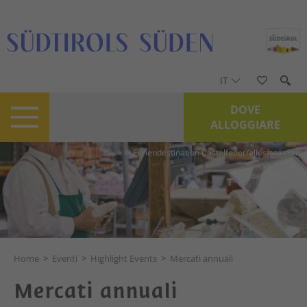
IT
DOVE
ALLOGGIARE
© Feriendestination Castelfeder/allesfoto.com
Home
>
Eventi
>
Highlight Events
>
Mercati annuali
Mercati annuali