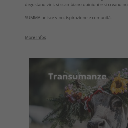
degustano vini, si scambiano opinioni e si creano nuo
SUMMA unisce vino, ispirazione e comunità.
More Infos
Transumanze
Transumanze
Tradizione, aria di montagna e autent
paese
Quando l’estate volge al termine, 
torna l’energia: durante le transumanze
pecore e capre ...