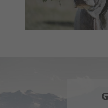
scopri di più
G
Il tuo 