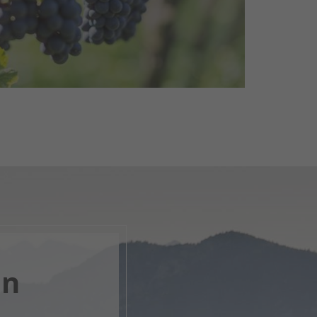
ù
en
nk, apri