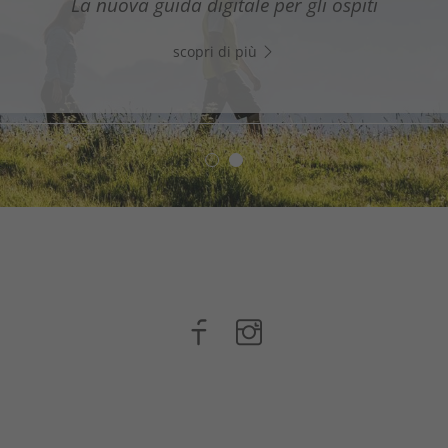
La nuova guida digitale per gli ospiti
WhatsApp e inizia subito a chattare!
scopri di più
scopri di più