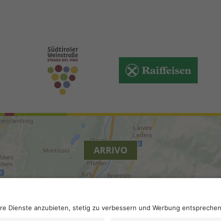
ARRIVO
.
Accessibilità
.
Impostazioni privacy
.
Partita IVA IT 022