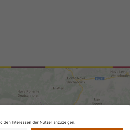
96130210; SDI-Kodex: A4RZ960