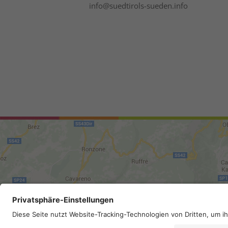
info@suedtirols-sueden.info
Mappa del sito
.
Credits
.
Privacy