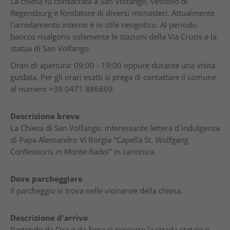
La chiesa fu consacrata a San Volfango, vescovo di
Regensburg e fondatore di diversi monasteri. Attualmente
l'arredamento interno é in stile neogotico. Al periodo
baocco risalgono solamente le stazioni della Via Crucis e la
statua di San Volfango.
Orari di apertura: 09:00 - 19:00 oppure durante una visita
guidata. Per gli orari esatti si prega di contattare il comune
al numero +39 0471 886809
Descrizione breve
La Chiesa di San Volfango: interessante lettera d´indulgenza
di Papa Alessandro VI Borgia "Capella St. Wolfgang
Confessioris in Monte Radoi" in canonica
Dove parcheggiare
Il parcheggio si trova nelle vicinanze della chiesa.
Descrizione d'arrivo
Partendo da Ora o da Egna si percorre la strada statale o