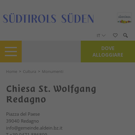
IT
DOVE
ALLOGGIARE
Home
>
Cultura
>
Monumenti
Chiesa St. Wolfgang
Redagno
Piazza del Paese
39040
Redagno
info@gemeinde.aldein.bz.it
T
+39 0471 886809