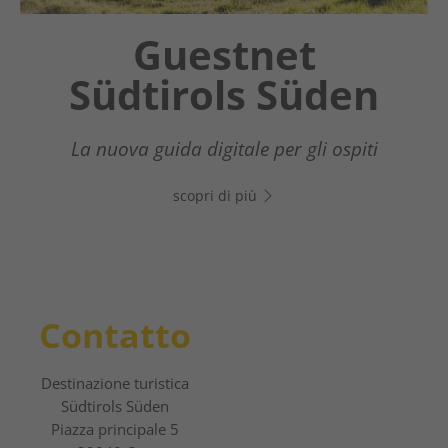
Chatbot OTTO
Guestnet
Südtirols Süden
Il tuo assistente digitale nel Sud dell’Alto
Adige - Clicca sul link, apri WhatsApp e
La nuova guida digitale per gli ospiti
inizia subito a chattare!
scopri di più
scopri di più
Contatto
Destinazione turistica
Südtirols Süden
Piazza principale 5