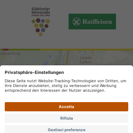
ARRIVO
Mappa del sito
.
Credits
.
Privacy
.
Accessibilità
.
Impostazioni privacy
.
Partita IVA IT 02296130210; SDI-Kodex:
A4RZ960