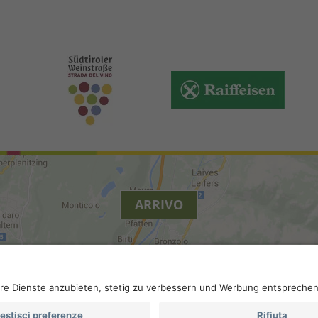
ARRIVO
.
Accessibilità
.
Impostazioni privacy
.
Partita IVA IT 022