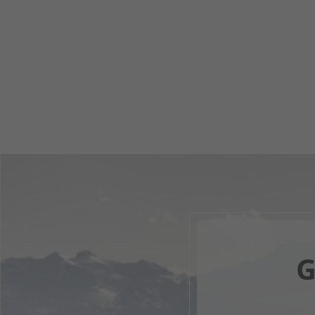
G
Il tuo 