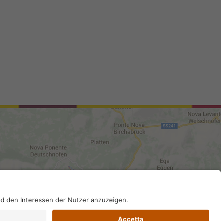
96130210; SDI-Kodex: A4RZ960