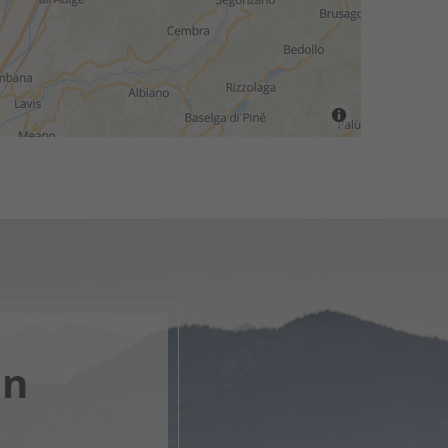
en
nk, apri