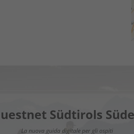
Chatbot OTTO
uestnet Südtirols Süd
assistente digitale nel Sud dell’Alto Adige - Clicca sul li
La nuova guida digitale per gli ospiti