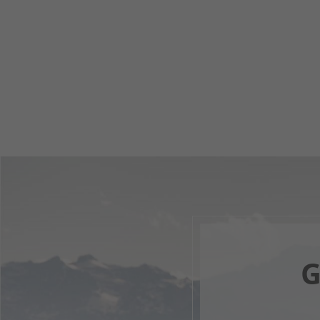
G
Il tuo 