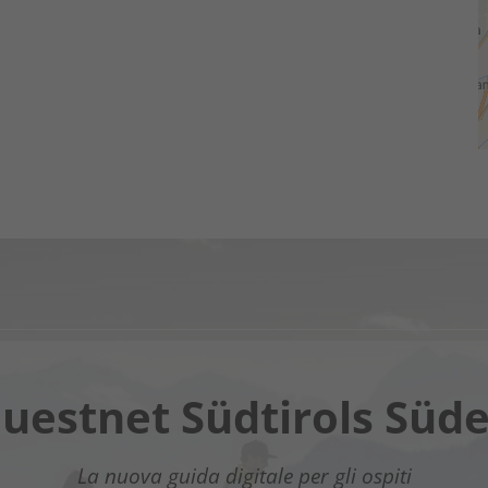
Chatbot OTTO
uestnet Südtirols Süd
assistente digitale nel Sud dell’Alto Adige - Clicca sul li
La nuova guida digitale per gli ospiti