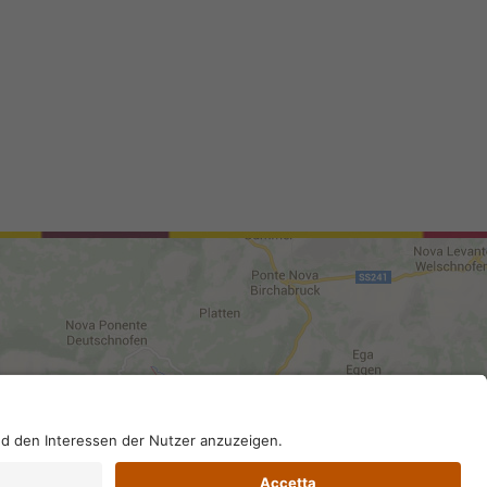
96130210; SDI-Kodex: A4RZ960