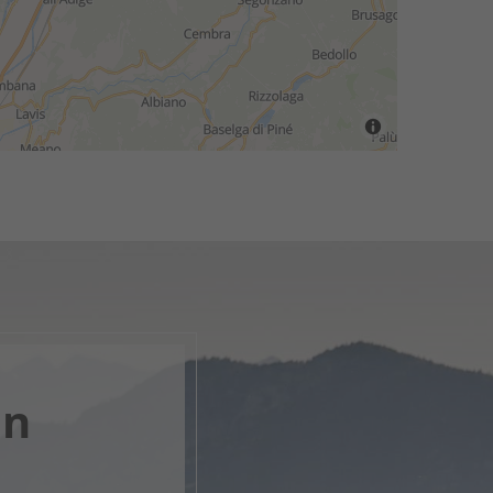
en
nk, apri