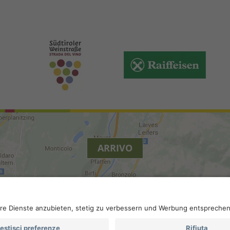
ARRIVO
.
Accessibilità
.
Impostazioni privacy
.
Partita IVA IT 022