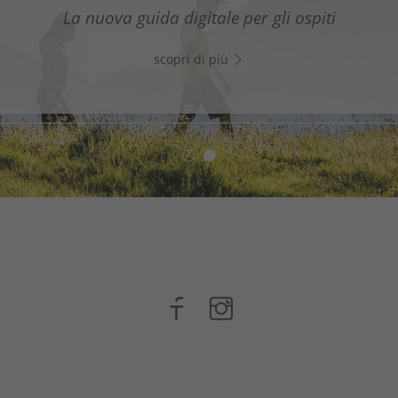
assistente digitale nel Sud dell’Alto Adige - Clicca sul li
La nuova guida digitale per gli ospiti
WhatsApp e inizia subito a chattare!
scopri di più
scopri di più