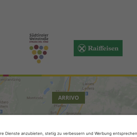
ARRIVO
.
Accessibilità
.
Impostazioni privacy
.
Partita IVA IT 022