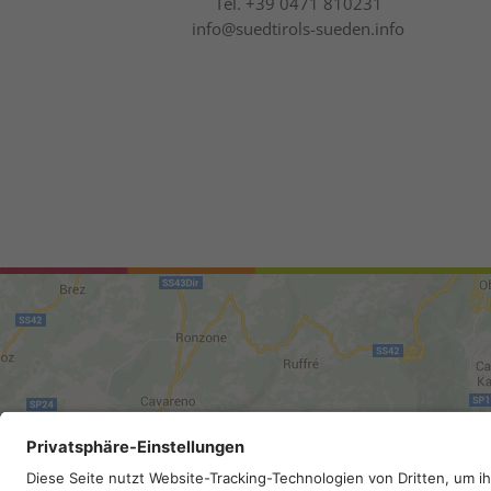
Tel.
+39 0471 810231
info@suedtirols-sueden.info
Mappa del sito
.
Credits
.
Privacy