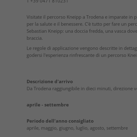
T
+39 0471 810231
Visitate il percorso Kneipp a Trodena e imparate in
per la salute e il benessere. C'è tutto per fare un pe
Sebastian Kneipp: una doccia fredda, una vasca dove 
braccia.
Le regole di applicazione vengono descritte in dettagl
godersi l'esperienza rinfrescante di un percorso Kneip
Descrizione d'arrivo
Da Trodena raggiungibile in dieci minuti, direzione v
aprile - settembre
Periodo dell'anno consigliato
aprile, maggio, giugno, luglio, agosto, settembre