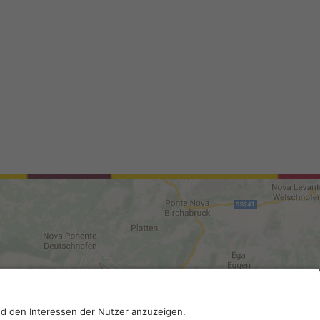
96130210; SDI-Kodex: A4RZ960