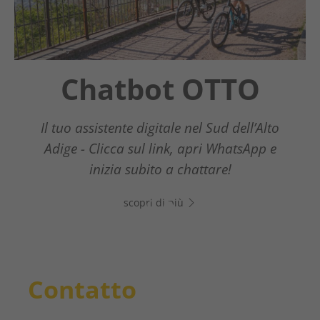
Chatbot OTTO
Guestnet
Südtirols Süden
Il tuo assistente digitale nel Sud dell’Alto
Adige - Clicca sul link, apri WhatsApp e
La nuova guida digitale per gli ospiti
inizia subito a chattare!
scopri di più
scopri di più
Contatto