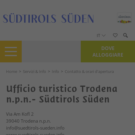
IT
DOVE
ALLOGGIARE
Home
>
Servizi & Info
>
Info
>
Contatto & orari d'apertura
Ufficio turistico Trodena
n.p.n.- Südtirols Süden
Via Am Kofl 2
39040
Trodena n.p.n.
info@suedtirols-sueden.info
www.suedtirols-sueden.info