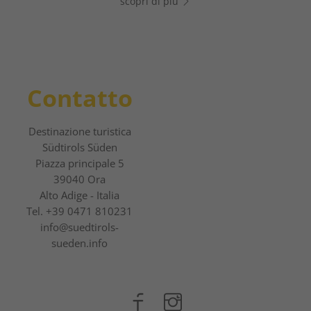
scopri di più
scopri di più
Contatto
Destinazione turistica
Südtirols Süden
Piazza principale 5
39040 Ora
Alto Adige - Italia
Tel.
+39 0471 810231
info@suedtirols-
sueden.info