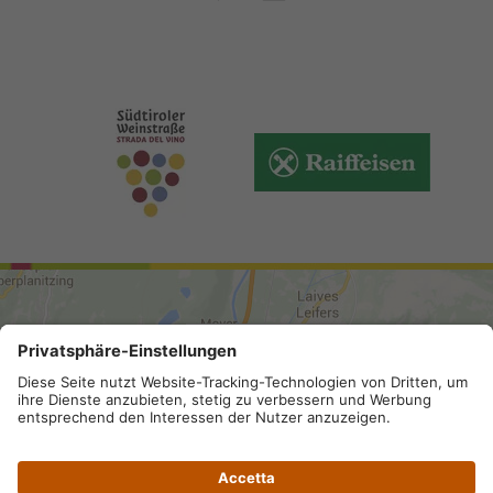
ARRIVO
Mappa del sito
.
Credits
.
Privacy
.
Accessibilità
.