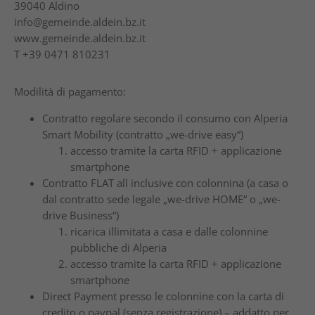
39040
Aldino
info@gemeinde.aldein.bz.it
www.gemeinde.aldein.bz.it
T
+39 0471 810231
Modilità di pagamento:
Contratto regolare secondo il consumo con Alperia
Smart Mobility (contratto „we-drive easy“)
accesso tramite la carta RFID + applicazione
smartphone
Contratto FLAT all inclusive con colonnina (a casa o
dal contratto sede legale „we-drive HOME“ o „we-
drive Business“)
ricarica illimitata a casa e dalle colonnine
pubbliche di Alperia
accesso tramite la carta RFID + applicazione
smartphone
Direct Payment presso le colonnine con la carta di
credito o paypal (senza registrazione) – addatto per