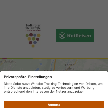
ARRIVO
Mappa del sito
.
Credits
.
Privacy
.
Accessibilità
.