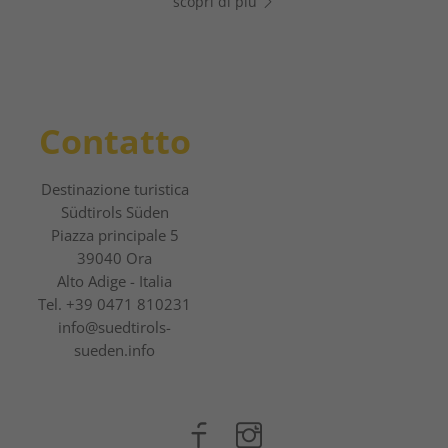
scopri di più
scopri di più
Contatto
Destinazione turistica
Südtirols Süden
Piazza principale 5
39040 Ora
Alto Adige - Italia
Tel.
+39 0471 810231
info@suedtirols-
sueden.info