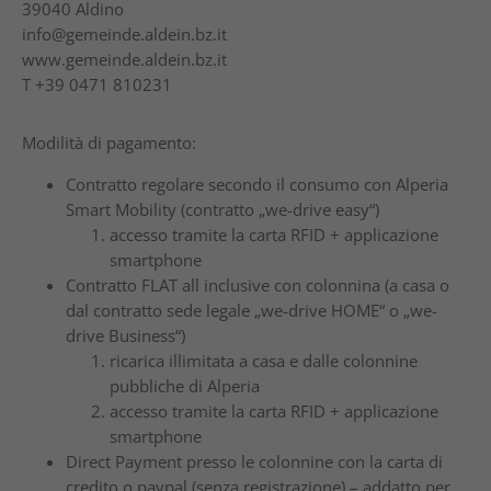
39040
Aldino
info@gemeinde.aldein.bz.it
www.gemeinde.aldein.bz.it
T
+39 0471 810231
Modilità di pagamento:
Contratto regolare secondo il consumo con Alperia
Smart Mobility (contratto „we-drive easy“)
accesso tramite la carta RFID + applicazione
smartphone
Contratto FLAT all inclusive con colonnina (a casa o
dal contratto sede legale „we-drive HOME“ o „we-
drive Business“)
ricarica illimitata a casa e dalle colonnine
pubbliche di Alperia
accesso tramite la carta RFID + applicazione
smartphone
Direct Payment presso le colonnine con la carta di
credito o paypal (senza registrazione) – addatto per