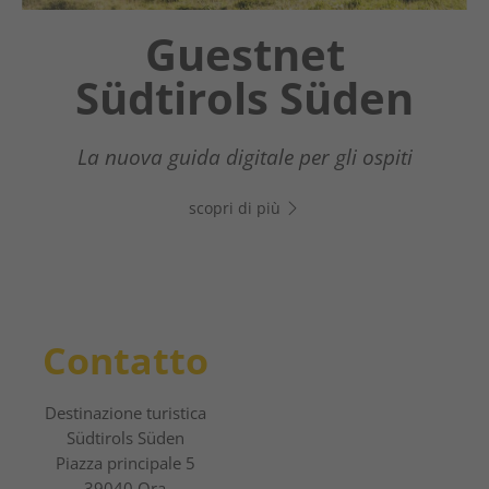
Chatbot OTTO
Guestnet
Südtirols Süden
Il tuo assistente digitale nel Sud dell’Alto
Adige - Clicca sul link, apri WhatsApp e
La nuova guida digitale per gli ospiti
inizia subito a chattare!
scopri di più
scopri di più
Contatto
Destinazione turistica
Südtirols Süden
Piazza principale 5
39040 Ora