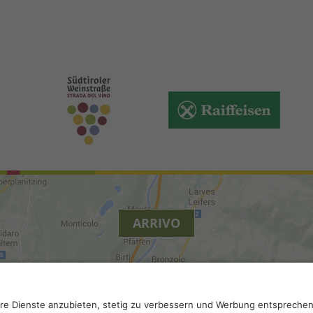
ARRIVO
.
Accessibilità
.
Impostazioni privacy
.
Partita IVA IT 022