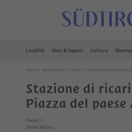
Località
Vino & Sapori
Cultura
Montag
Home
>
Servizi & Info
>
Servizi
>
Stazioni di ricarica per e-
Stazione di ricar
Piazza del paese
Paese 11
39040
Aldino