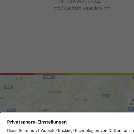
Tel.
+39 0471 810231
info@suedtirols-sueden.info
Mappa del sito
.
Credits
.
Privacy