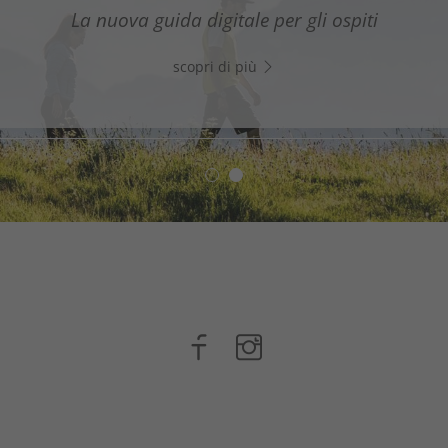
assistente digitale nel Sud dell’Alto Adige - Clicca sul li
La nuova guida digitale per gli ospiti
WhatsApp e inizia subito a chattare!
scopri di più
scopri di più