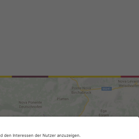
96130210; SDI-Kodex: A4RZ960