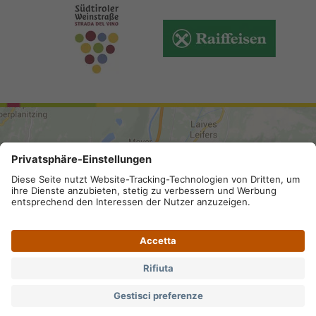
ARRIVO
Mappa del sito
.
Credits
.
Privacy
.
Accessibilità
.
Impostazioni privacy
.
Partita IVA IT 02296130210; SDI-Kodex:
A4RZ960