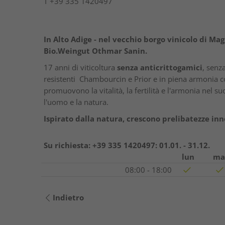
T
+39 335 1420497
In Alto Adige - nel vecchio borgo vinicolo di Mag
Bio.Weingut Othmar Sanin.
17 anni di viticoltura
senza anticrittogamici
, senz
resistenti Chambourcin e Prior e in piena armonia co
promuovono la vitalità, la fertilità e l'armonia nel su
l'uomo e la natura.
Ispirato dalla natura, crescono prelibatezze inn
Su richiesta: +39 335 1420497:
01.01. - 31.12.
lun
ma
08:00 - 18:00
Indietro