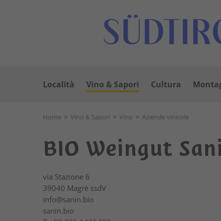
Località
Vino & Sapori
Cultura
Montag
Home
>
Vino & Sapori
>
Vino
>
Aziende vinicole
BIO Weingut San
via Stazione 6
39040
Magrè ssdV
info@sanin.bio
sanin.bio