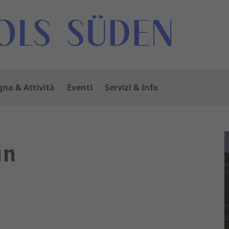
na & Attività
Eventi
Servizi & Info
in