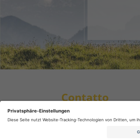
Il tuo 
1
2
Contatto
Destinazione turistica Südtirols Süden
Piazza principale 5
39040 Ora
Alto Adige - Italia