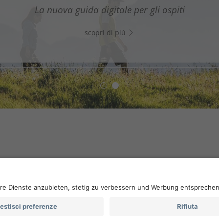
assistente digitale nel Sud dell’Alto Adige - Clicca sul li
La nuova guida digitale per gli ospiti
WhatsApp e inizia subito a chattare!
scopri di più
scopri di più