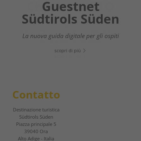
Chatbot OTTO
Guestnet
Südtirols Süden
Il tuo assistente digitale nel Sud dell’Alto
Adige - Clicca sul link, apri WhatsApp e
La nuova guida digitale per gli ospiti
inizia subito a chattare!
scopri di più
scopri di più
Contatto
Destinazione turistica
Südtirols Süden
Piazza principale 5
39040 Ora
Alto Adige - Italia