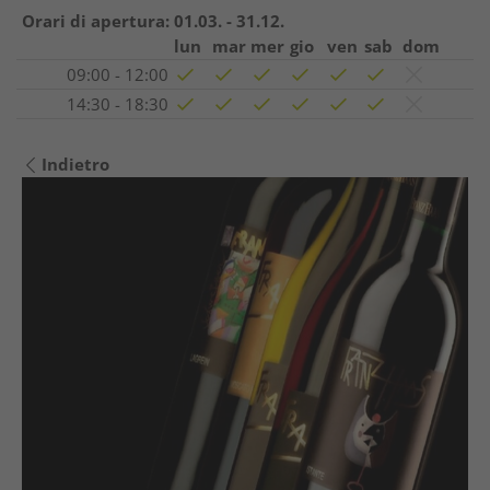
Orari di apertura:
01.03. - 31.12.
lun
mar
mer
gio
ven
sab
dom
09:00 - 12:00
14:30 - 18:30
Indietro