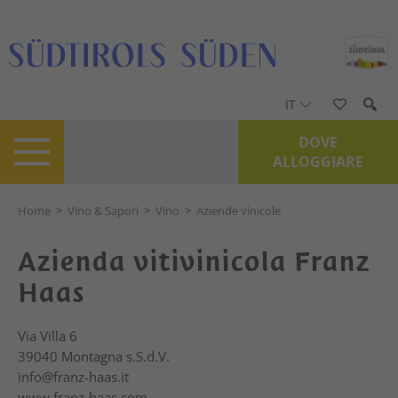
IT
DOVE
ALLOGGIARE
Home
>
Vino & Sapori
>
Vino
>
Aziende vinicole
Azienda vitivinicola Franz
Haas
Via Villa 6
39040
Montagna s.S.d.V.
info@franz-haas.it
www.franz-haas.com