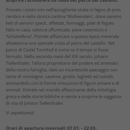
scoprite l’atmosfera da fiaba del parco del castello.
Provate i nostri vini nell’accogliente stube in legno di pino
cembro e nella storica cantina ‘Wolkenstein’, dove saremo
lieti di servirvi speck, affettati, formaggi, paté di fegato
fatto in casa, salsicce affumicate, pane casereccio e
‘Schüttelbrot’. Potrete affiancare a questa tipica merenda
altoatesina una speciale visita al parco del castello. Nel
parco di Castel Turmhof è come se il tempo si fosse
fermato. Nella seconda metà del XIX secolo, Johann
Tiefenthaler, l’allora proprietario del podere ed antenato
della nostra famiglia, ideò un incantevole paesaggio con
tanto di montagne, caverne, grotte, laghetti ed isolotti,
animandolo con le forme minuziose di figure umane e di
animali. Entrate nel mondo affascinante della mitologia
greca e delle storie bibliche e venite a scoprire le saggezze
di vita di Johann Tiefenthaler.
Vi aspettiamo!
Orari di apertura invernali:
07.01. - 22.03.