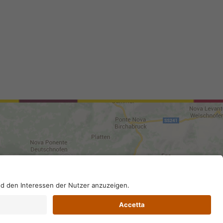
96130210; SDI-Kodex: A4RZ960