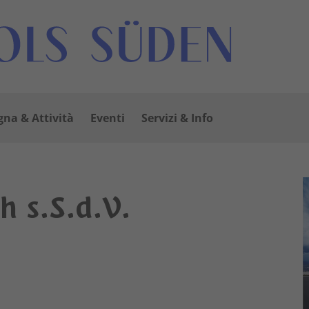
na & Attività
Eventi
Servizi & Info
 s.S.d.V.