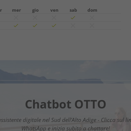
r
mer
gio
ven
sab
dom
Chatbot OTTO
uestnet Südtirols Süd
assistente digitale nel Sud dell’Alto Adige - Clicca sul li
La nuova guida digitale per gli ospiti
WhatsApp e inizia subito a chattare!