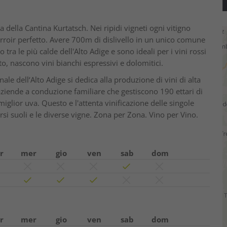
a della Cantina Kurtatsch. Nei ripidi vigneti ogni vitigno
 terroir perfetto. Avere 700m di dislivello in un unico comune
tra le più calde dell'Alto Adige e sono ideali per i vini rossi
ato, nascono vini bianchi espressivi e dolomitici.
le dell‘Alto Adige si dedica alla produzione di vini di alta
aziende a conduzione familiare che gestiscono 190 ettari di
iglior uva. Questo e l'attenta vinificazione delle singole
ersi suoli e le diverse vigne. Zona per Zona. Vino per Vino.
r
mer
gio
ven
sab
dom
r
mer
gio
ven
sab
dom