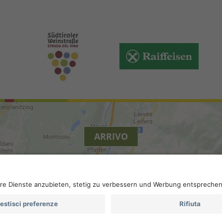
ARRIVO
.
Accessibilità
.
Impostazioni privacy
.
Partita IVA IT 022