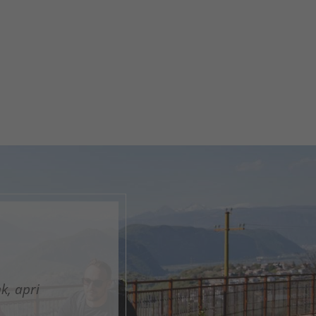
en
nk, apri