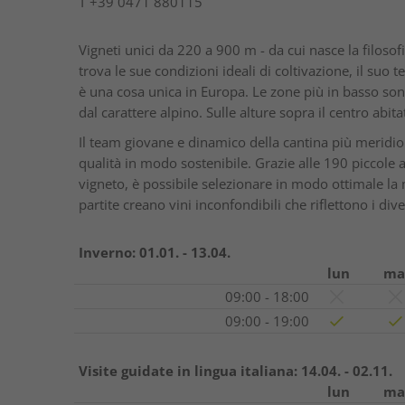
T
+39 0471 880115
Vigneti unici da 220 a 900 m - da cui nasce la filosofi
trova le sue condizioni ideali di coltivazione, il suo
è una cosa unica in Europa. Le zone più in basso sono 
dal carattere alpino. Sulle alture sopra il centro abit
Il team giovane e dinamico della cantina più meridiona
qualità in modo sostenibile. Grazie alle 190 piccole 
vigneto, è possibile selezionare in modo ottimale la m
partite creano vini inconfondibili che riflettono i div
Inverno:
01.01. - 13.04.
lun
ma
09:00 - 18:00
09:00 - 19:00
Visite guidate in lingua italiana:
14.04. - 02.11.
lun
ma