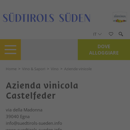
IT
DOVE
ALLOGGIARE
Home
>
Vino & Sapori
>
Vino
>
Aziende vinicole
Azienda vinicola
Castelfeder
via della Madonna
39040
Egna
info@suedtirols-sueden.info
www.suedtirols-sueden.info