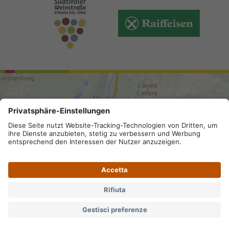
ARRIVO
Mappa del sito
.
Credits
.
Privacy
.
Accessibilità
.
Impostazioni privacy
.
Partita IVA IT 02296130210; SDI-Kodex:
A4RZ960