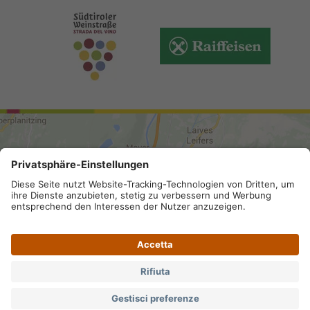
ARRIVO
Mappa del sito
.
Credits
.
Privacy
.
Accessibilità
.
Impostazioni privacy
.
Partita IVA IT 02296130210; SDI-Kodex:
A4RZ960