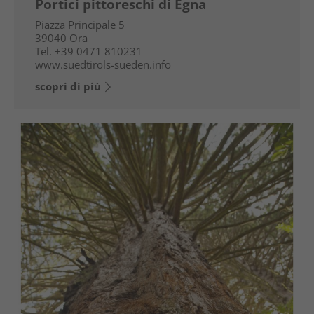
Portici pittoreschi di Egna
Piazza Principale 5
39040
Ora
Tel.
+39 0471 810231
www.suedtirols-sueden.info
scopri di più