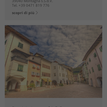
39040
Montagna s.S.d.V.
Tel.
+39 0471 819 776
scopri di più