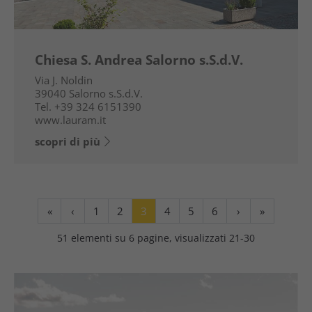
Chiesa S. Andrea Salorno s.S.d.V.
Via J. Noldin
39040
Salorno s.S.d.V.
Tel.
+39 324 6151390
www.lauram.it
scopri di più
«
‹
1
2
3
4
5
6
›
»
51 elementi su 6 pagine, visualizzati 21-30