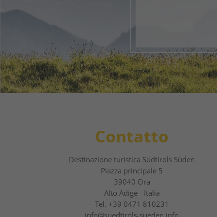
1
2
Contatto
Destinazione turistica Südtirols Süden
Piazza principale 5
39040 Ora
Alto Adige - Italia
Tel.
+39 0471 810231
info@suedtirols-sueden.info