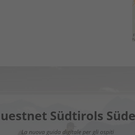
Chatbot OTTO
uestnet Südtirols Süd
assistente digitale nel Sud dell’Alto Adige - Clicca sul li
La nuova guida digitale per gli ospiti