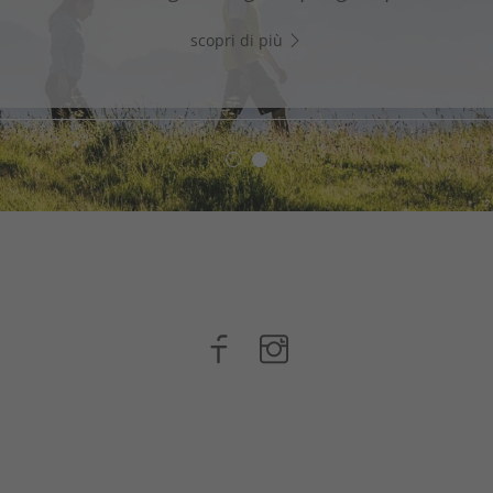
WhatsApp e inizia subito a chattare!
scopri di più
scopri di più