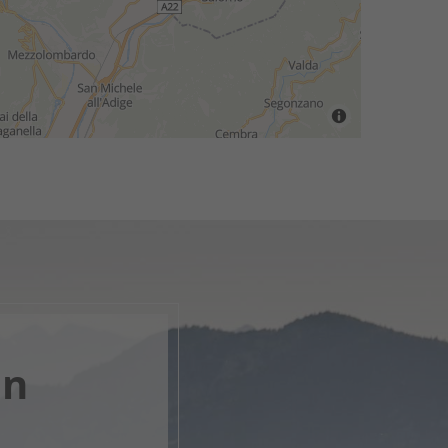
en
nk, apri