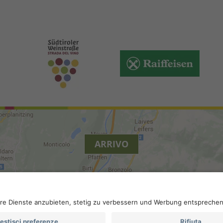
ARRIVO
.
Accessibilità
.
Impostazioni privacy
.
Partita IVA IT 022