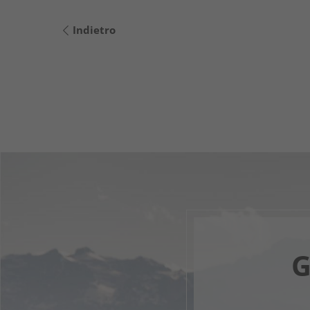
Indietro
G
Il tuo 