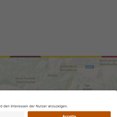
96130210; SDI-Kodex: A4RZ960