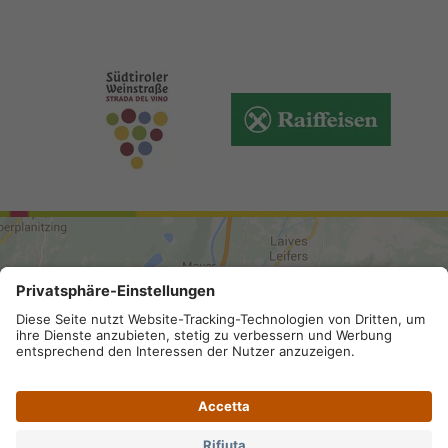
ARRIVO
Mappa del sito
.
Credits
.
Privacy
.
Accessibilità
.
Impostazioni privacy
.
Partita IVA IT 02296130210; SDI-Kodex: