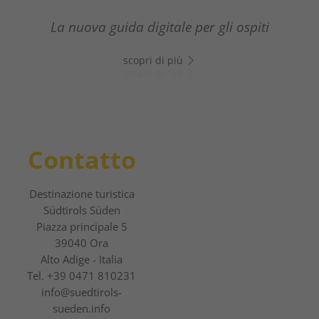
Adige - Clicca sul link, apri WhatsApp e
La nuova guida digitale per gli ospiti
inizia subito a chattare!
scopri di più
scopri di più
Contatto
Destinazione turistica
Südtirols Süden
Piazza principale 5
39040 Ora
Alto Adige - Italia
Tel.
+39 0471 810231
info@suedtirols-
sueden.info