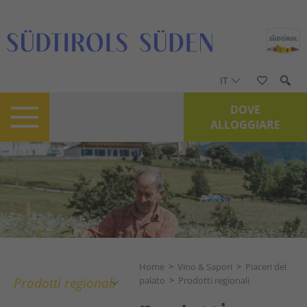
IT
DOVE
ALLOGGIARE
Home
>
Vino & Sapori
>
Piaceri del
Prodotti regionali
palato
>
Prodotti regionali