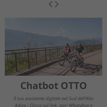
Chatbot OTTO
Guestnet
Südtirols Süden
Il tuo assistente digitale nel Sud dell’Alto
Adige - Clicca sul link, apri WhatsApp e