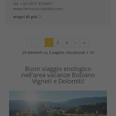
Tel.
+39 0471 810407
www.ferruccio-carlotto.com
scopri di più
«
‹
1
2
3
›
»
29 elementi su 3 pagine, visualizzati 1-10
Buon viaggio enologico
nell'area vacanze Bolzano
Vigneti e Dolomiti!