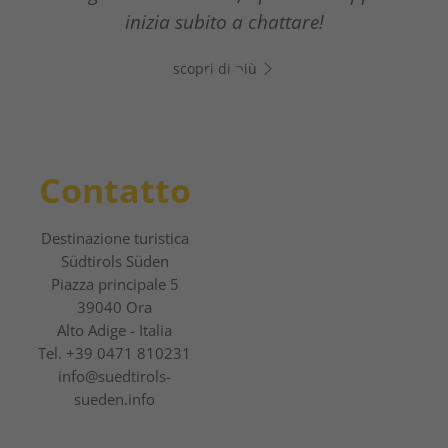
La nuova guida digitale per gli ospiti
inizia subito a chattare!
scopri di più
scopri di più
Contatto
Destinazione turistica
Südtirols Süden
Piazza principale 5
39040 Ora
Alto Adige - Italia
Tel.
+39 0471 810231
info@suedtirols-
sueden.info