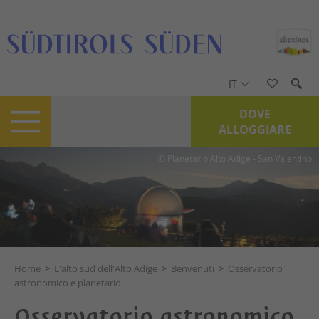
IT
DOVE
ALLOGGIARE
© Planetario Alto Adige - San Valentino
Home
>
L'alto sud dell'Alto Adige
>
Benvenuti
>
Osservatorio
astronomico e planetario
Osservatorio astronomico