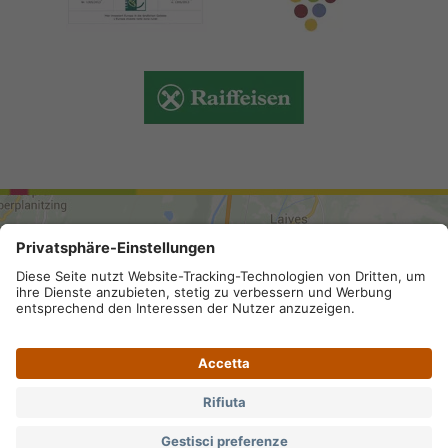
ARRIVO
Mappa del sito
.
Credits
.
Privacy
.
Impostazioni privacy
.
Partita IVA IT 02296130210; SDI-Kodex: A4RZ960